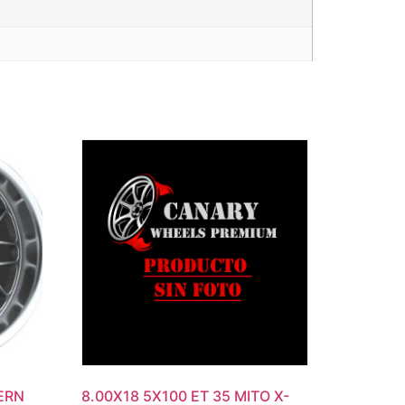
YERN
8.00X18 5X100 ET 35 MITO X-