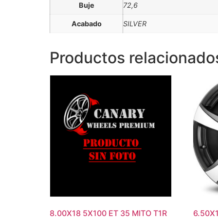
Buje
72,6
Acabado
SILVER
Productos relacionado
8.00X18 5X100 ET 35 MITO T1R
6.50X