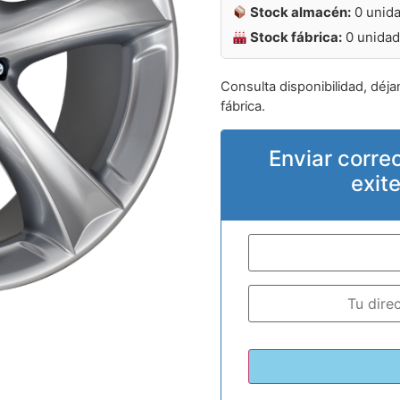
Stock almacén:
0 unid
Stock fábrica:
0 unida
Consulta disponibilidad, déja
fábrica.
Enviar corre
exit