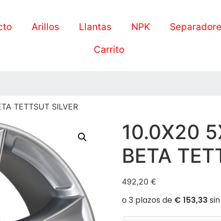
cto
Arillos
Llantas
NPK
Separador
Carrito
BETA TETTSUT SILVER
10.0X20 5
BETA TET
492,20
€