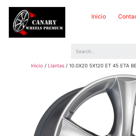
Inicio
Conta
Inicio
/
Llantas
/ 10.0X20 5X120 ET 45 ETA 