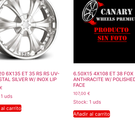
0 6X135 ET 35 RS RS UV-
6.50X15 4X108 ET 38 FOX
TAL SILVER W/ INOX LIP
ANTHRACITE W/ POLISHE
FACE
€
107,00
€
 1 uds
Stock: 1 uds
al carrito
Añadir al carrito