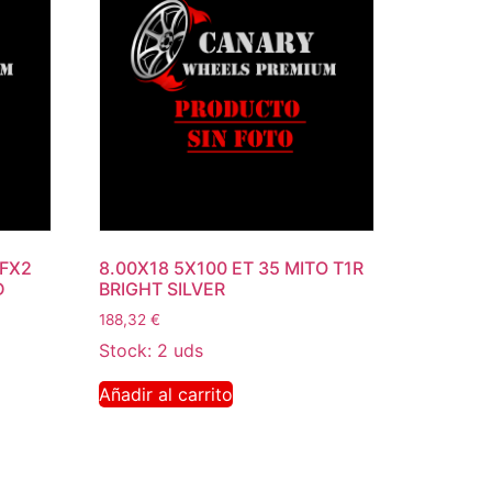
 FX2
8.00X18 5X100 ET 35 MITO T1R
D
BRIGHT SILVER
188,32
€
Stock: 2 uds
Añadir al carrito