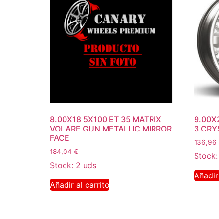
8.00X18 5X100 ET 35 MATRIX
9.00X2
VOLARE GUN METALLIC MIRROR
3 CRYS
FACE
136,96
184,04
€
Stock:
Stock: 2 uds
Añadir 
Añadir al carrito