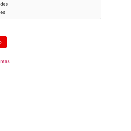
ades
des
Alternative:
o
antas