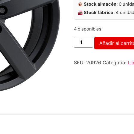
Stock almacén:
0 unid
Stock fábrica:
4 unida
4 disponibles
Añadir al carrit
SKU:
20926
Categoría:
Ll