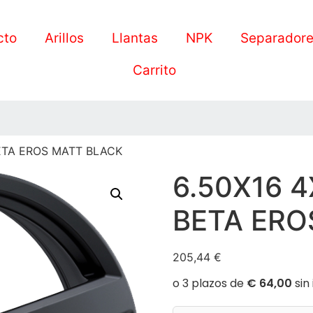
cto
Arillos
Llantas
NPK
Separador
Carrito
BETA EROS MATT BLACK
6.50X16 4
BETA ERO
205,44
€