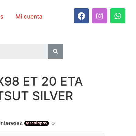
es
Mi cuenta
X98 ET 20 ETA
TSUT SILVER