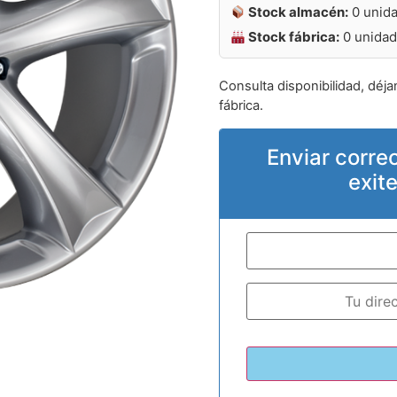
Stock almacén:
0 unid
Stock fábrica:
0 unida
Consulta disponibilidad, déja
fábrica.
Enviar corre
exit