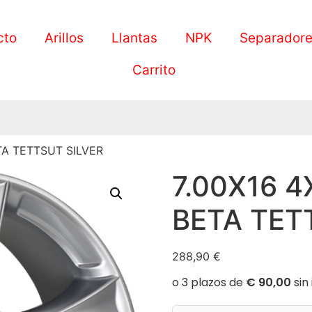
cto
Arillos
Llantas
NPK
Separador
Carrito
TA TETTSUT SILVER
7.00X16 4
BETA TET
288,90
€