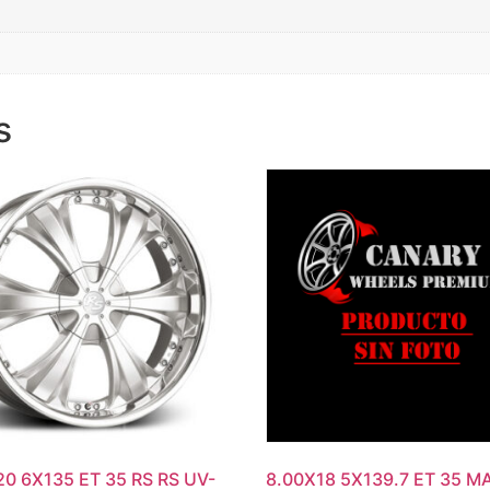
s
0 6X135 ET 35 RS RS UV-
8.00X18 5X139.7 ET 35 M