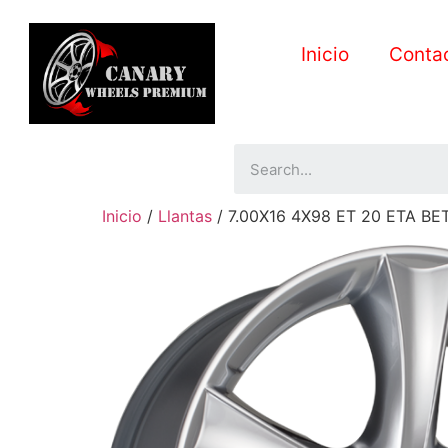
Inicio
Conta
Inicio
/
Llantas
/ 7.00X16 4X98 ET 20 ETA BE