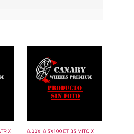
ATRIX
8.00X18 5X100 ET 35 MITO X-