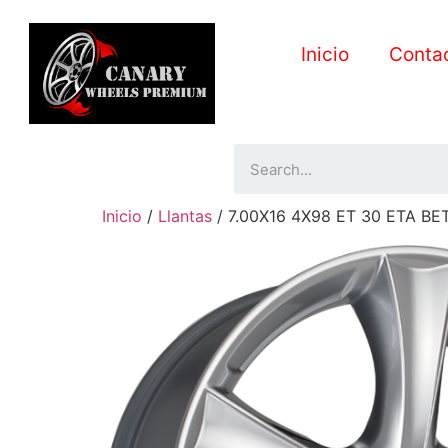
Inicio
Conta
Inicio
/
Llantas
/ 7.00X16 4X98 ET 30 ETA BE