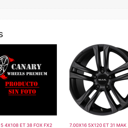
s
15 4X108 ET 38 FOX FX2
7.00X16 5X120 ET 31 MAK