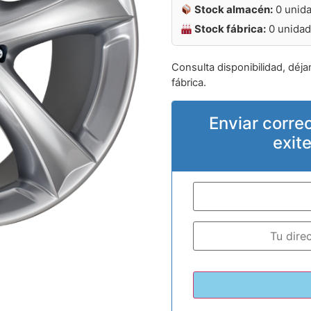
Stock almacén:
0 unid
Stock fábrica:
0 unida
Consulta disponibilidad, déja
fábrica.
Enviar corre
exit