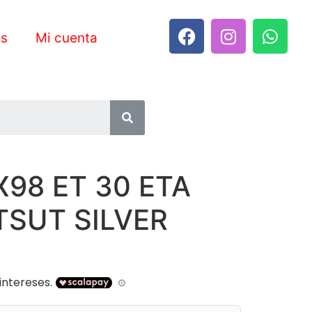
es
Mi cuenta
X98 ET 30 ETA
TSUT SILVER