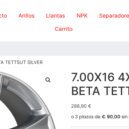
cto
Arillos
Llantas
NPK
Separador
Carrito
TA TETTSUT SILVER
7.00X16 4
BETA TET
288,90
€