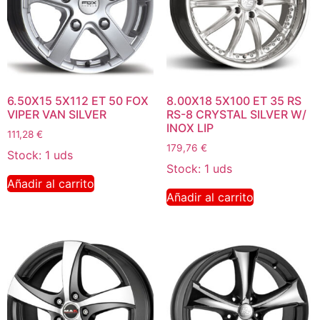
6.50X15 5X112 ET 50 FOX
8.00X18 5X100 ET 35 RS
VIPER VAN SILVER
RS-8 CRYSTAL SILVER W/
INOX LIP
111,28
€
179,76
€
Stock: 1 uds
Stock: 1 uds
Añadir al carrito
Añadir al carrito