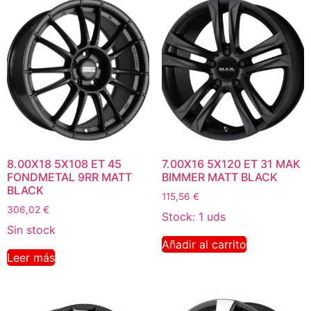
8.00X18 5X108 ET 45
7.00X16 5X120 ET 31 MAK
FONDMETAL 9RR MATT
BIMMER MATT BLACK
BLACK
115,56
€
306,02
€
Stock: 1 uds
Sin stock
Añadir al carrito
Leer más