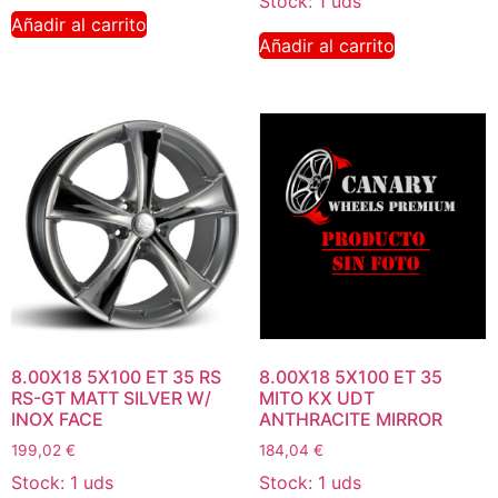
Stock: 1 uds
Añadir al carrito
Añadir al carrito
8.00X18 5X100 ET 35 RS
8.00X18 5X100 ET 35
RS-GT MATT SILVER W/
MITO KX UDT
INOX FACE
ANTHRACITE MIRROR
199,02
€
184,04
€
Stock: 1 uds
Stock: 1 uds