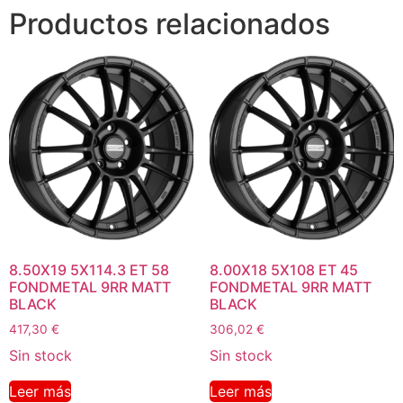
Productos relacionados
8.50X19 5X114.3 ET 58
8.00X18 5X108 ET 45
FONDMETAL 9RR MATT
FONDMETAL 9RR MATT
BLACK
BLACK
417,30
€
306,02
€
Sin stock
Sin stock
Leer más
Leer más