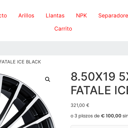
cto
Arillos
Llantas
NPK
Separador
Carrito
 FATALE ICE BLACK
8.50X19 5
FATALE I
321,00
€