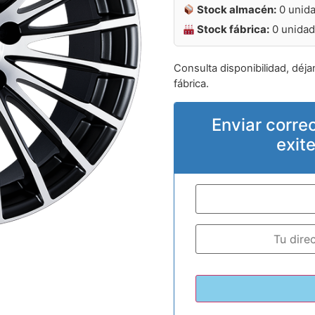
Stock almacén:
0 unid
Stock fábrica:
0 unida
Consulta disponibilidad, déja
fábrica.
Enviar corre
exit