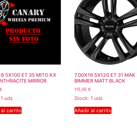
18 5X100 ET 35 MITO KX
7.00X16 5X120 ET 31 MAK
NTHRACITE MIRROR
BIMMER MATT BLACK
€
115,56
€
 1 uds
Stock: 1 uds
al carrito
Añadir al carrito