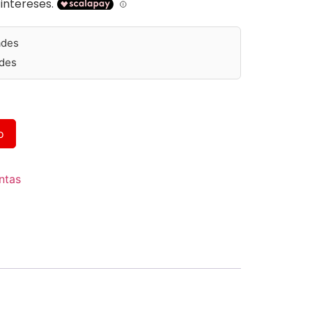
ades
des
Alternative:
o
ntas