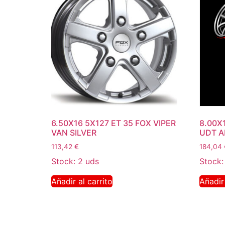
6.50X16 5X127 ET 35 FOX VIPER
8.00X
VAN SILVER
UDT A
113,42
€
184,04
Stock: 2 uds
Stock:
Añadir al carrito
Añadir 