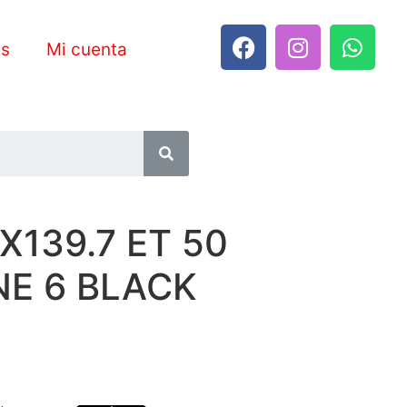
es
Mi cuenta
X139.7 ET 50
E 6 BLACK