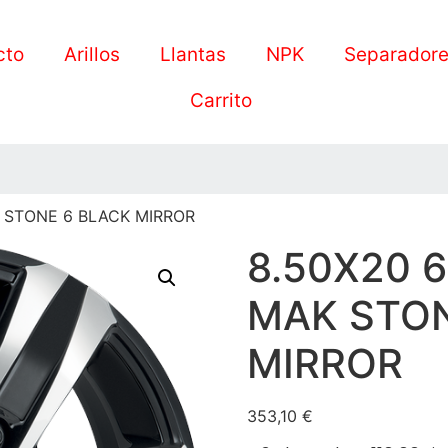
cto
Arillos
Llantas
NPK
Separador
Carrito
K STONE 6 BLACK MIRROR
8.50X20 6
MAK STON
MIRROR
353,10
€