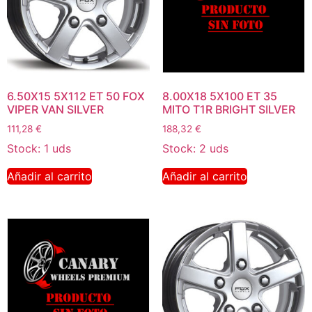
6.50X15 5X112 ET 50 FOX
8.00X18 5X100 ET 35
VIPER VAN SILVER
MITO T1R BRIGHT SILVER
111,28
€
188,32
€
Stock: 1 uds
Stock: 2 uds
Añadir al carrito
Añadir al carrito