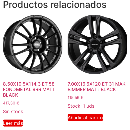
Productos relacionados
8.50X19 5X114.3 ET 58
7.00X16 5X120 ET 31 MAK
FONDMETAL 9RR MATT
BIMMER MATT BLACK
BLACK
115,56
€
417,30
€
Stock: 1 uds
Sin stock
Añadir al carrito
Leer más