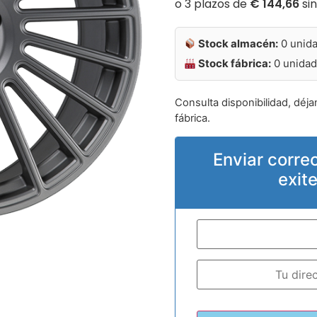
Stock almacén:
0 unid
Stock fábrica:
0 unida
Consulta disponibilidad, déja
fábrica.
Enviar corre
exit