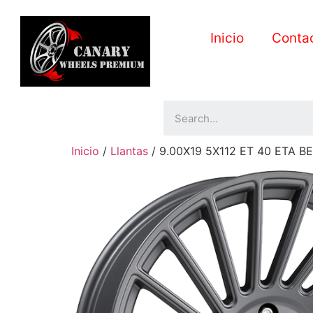
Inicio
Conta
Inicio
/
Llantas
/ 9.00X19 5X112 ET 40 ETA 