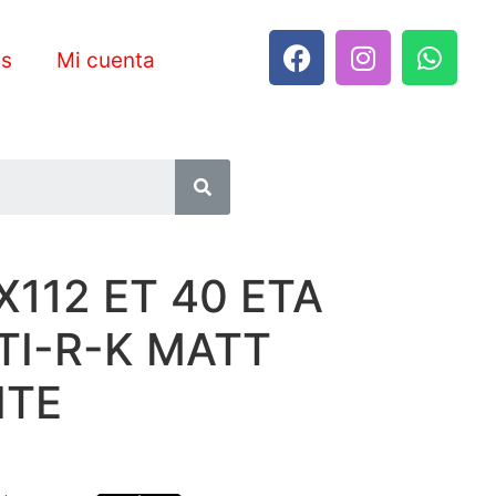
es
Mi cuenta
X112 ET 40 ETA
TI-R-K MATT
ITE