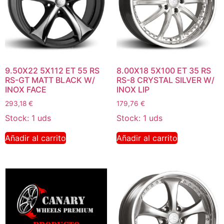
9.50X22 5X112 ET 55 RS
8.00X18 5X100 ET 35 RS
RS-GT MATT BLACK W/
RS-8 CRYSTAL SILVER W/
INOX FACE
INOX LIP
293,18
€
179,76
€
Stock: 1 uds
Stock: 1 uds
Añadir al carrito
Añadir al carrito