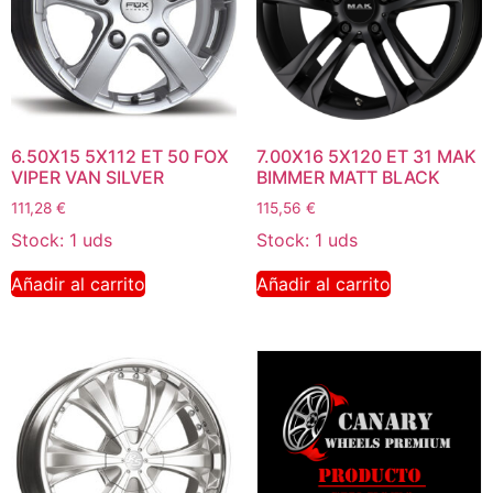
6.50X15 5X112 ET 50 FOX
7.00X16 5X120 ET 31 MAK
VIPER VAN SILVER
BIMMER MATT BLACK
111,28
€
115,56
€
Stock: 1 uds
Stock: 1 uds
Añadir al carrito
Añadir al carrito