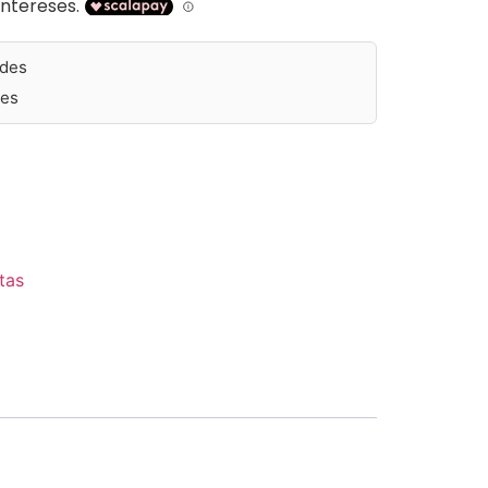
ades
des
ative:
tas