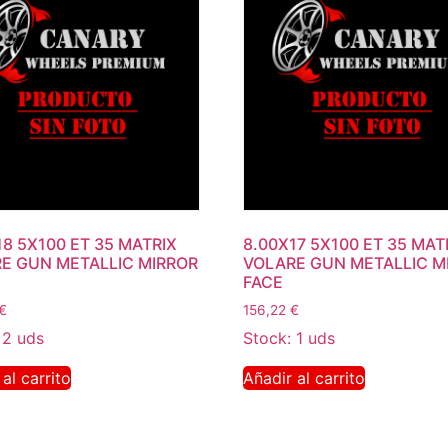
18 5X100 ET 35 MATRIX
8.00X17 5X100 ET 35 MAT
E GUN METALLIC MIRROR
VOLARE GUN METALLIC M
FACE
€
156,22
€
 2 uds
Stock: 1 uds
al carrito
Añadir al carrito