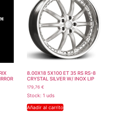
RIX
8.00X18 5X100 ET 35 RS RS-8
IRROR
CRYSTAL SILVER W/ INOX LIP
179,76
€
Stock: 1 uds
Añadir al carrito