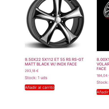
9.50X22 5X112 ET 55 RS RS-GT
8.00X
MATT BLACK W/ INOX FACE
VOLAR
FACE
293,18
€
184,04
Stock: 1 uds
Stock:
Añadir al carrito
Añadir 