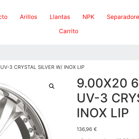
cto
Arillos
Llantas
NPK
Separador
Carrito
 UV-3 CRYSTAL SILVER W/ INOX LIP
9.00X20 6
UV-3 CRY
INOX LIP
136,96
€