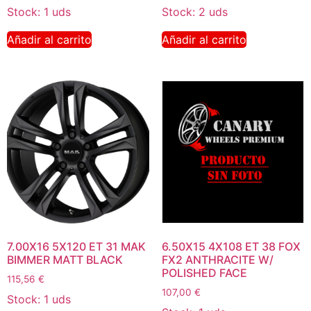
Stock: 1 uds
Stock: 2 uds
Añadir al carrito
Añadir al carrito
7.00X16 5X120 ET 31 MAK
6.50X15 4X108 ET 38 FOX
BIMMER MATT BLACK
FX2 ANTHRACITE W/
POLISHED FACE
115,56
€
107,00
€
Stock: 1 uds