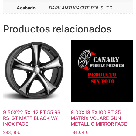
Acabado
DARK ANTHRACITE POLISHED
Productos relacionados
9.50X22 5X112 ET 55 RS
8.00X18 5X100 ET 35
RS-GT MATT BLACK W/
MATRIX VOLARE GUN
INOX FACE
METALLIC MIRROR FACE
293,18
€
184,04
€