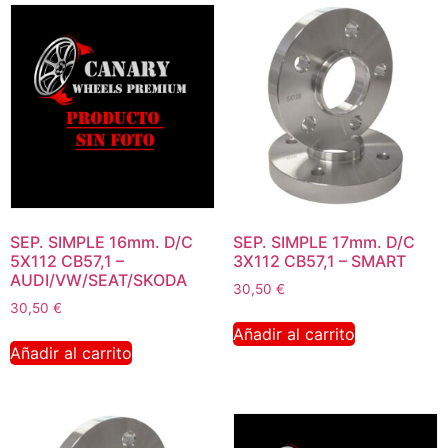
SEP. SIMPLE 16mm. D/C
SEP. SIMPLE 17mm. D/C
5X112 CB57,1 –
3X112 CB57,1 – SMART
AUDI/VW/SEAT/SKODA
30,50
€
30,50
€
Añadir al carrito
Añadir al carrito